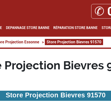
✆ 
E
DEPANNAGE STORE BANNE
RÉPARATION STORE BANNE
STOR
ore Projection Essonne
>
Store Projection Bievres 91570
 Projection Bievres 
Store Projection Bievres 91570