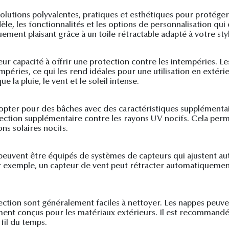
solutions polyvalentes, pratiques et esthétiques pour protége
èle, les fonctionnalités et les options de personnalisation qui
ement plaisant grâce à un toile rétractable adapté à votre styl
eur capacité à offrir une protection contre les intempéries. Le
mpéries, ce qui les rend idéales pour une utilisation en extéri
 la pluie, le vent et le soleil intense.
opter pour des bâches avec des caractéristiques supplémentair
ection supplémentaire contre les rayons UV nocifs. Cela perme
ns solaires nocifs.
peuvent être équipés de systèmes de capteurs qui ajustent aut
exemple, un capteur de vent peut rétracter automatiquement le
ojection sont généralement faciles à nettoyer. Les nappes peu
ent conçus pour les matériaux extérieurs. Il est recommandé d
 fil du temps.