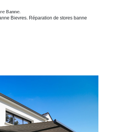
ore Banne.
anne Bievres. R
éparation de stores banne