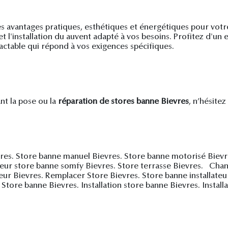
es avantages pratiques, esthétiques et énergétiques pour votre
t l'installation du auvent adapté à vos besoins. Profitez d'un
actable qui répond à vos exigences spécifiques.
t la pose ou la
réparation de stores banne Bievres
, n’hésitez
vres. Store banne manuel Bievres. Store banne motorisé Biev
oteur store banne somfy Bievres. Store terrasse Bievres. Ch
ieur Bievres. Remplacer Store Bievres. Store banne installate
ore banne Bievres. Installation store banne Bievres. Install