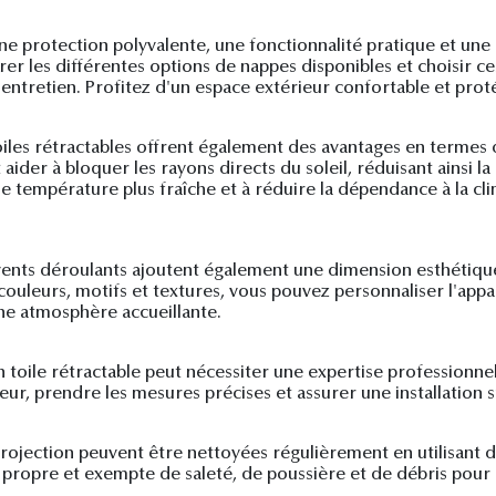
 une protection polyvalente, une fonctionnalité pratique et un
rer les différentes options de nappes disponibles et choisir c
d'entretien. Profitez d'un espace extérieur confortable et prot
toiles rétractables offrent également des avantages en termes
der à bloquer les rayons directs du soleil, réduisant ainsi la 
e température plus fraîche et à réduire la dépendance à la cli
auvents déroulants ajoutent également une dimension esthétiq
s couleurs, motifs et textures, vous pouvez personnaliser l'ap
une atmosphère accueillante.
un toile rétractable peut nécessiter une expertise professionne
eur, prendre les mesures précises et assurer une installation 
 projection peuvent être nettoyées régulièrement en utilisa
ile propre et exempte de saleté, de poussière et de débris pour