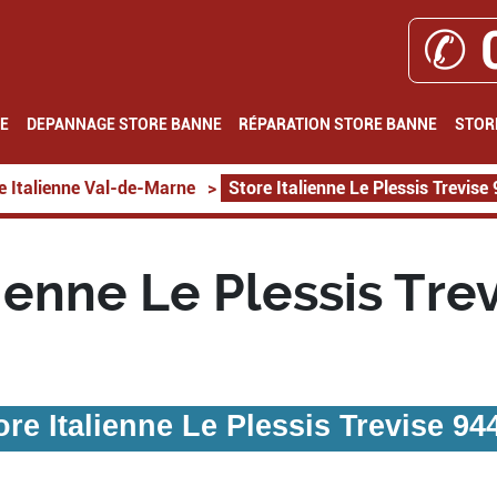
✆ 
E
DEPANNAGE STORE BANNE
RÉPARATION STORE BANNE
STOR
e Italienne Val-de-Marne
>
Store Italienne Le Plessis Trevise
lienne Le Plessis Tre
ore Italienne Le Plessis Trevise 94