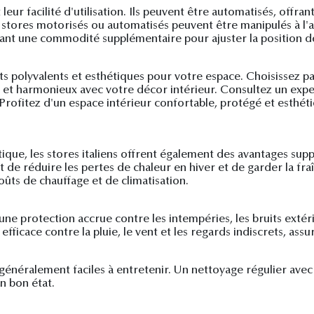
 leur facilité d'utilisation. Ils peuvent être automatisés, offra
stores motorisés ou automatisés peuvent être manipulés à l'
ant une commodité supplémentaire pour ajuster la position de
nts polyvalents et esthétiques pour votre espace. Choisissez p
 et harmonieux avec votre décor intérieur. Consultez un expe
e. Profitez d'un espace intérieur confortable, protégé et esthé
étique, les stores italiens offrent également des avantages sup
e réduire les pertes de chaleur en hiver et de garder la fraîc
oûts de chauffage et de climatisation.
une protection accrue contre les intempéries, les bruits extérie
ficace contre la pluie, le vent et les regards indiscrets, assur
t généralement faciles à entretenir. Un nettoyage régulier ave
n bon état.