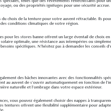
s spéciales, telles que des revêtements réfléchissants pour un
ettoyage, ou des propriétés ignifuges pour une sécurité accrue.
ors du choix de la tenture pour votre auvent rétractable. Ils p
des conditions climatiques de votre région.
es pour les stores banne offrent un large éventail de choix 
n solaire optimale, une résistance aux intempéries ou simple
os besoins spécifiques. N'hésitez pas à demander les conseils d
e également des bâches innovantes avec des fonctionnalités spé
nt au auvent de s'ouvrir automatiquement en fonction de l'inte
mière naturelle et l'ombrage dans votre espace extérieur.
nces, vous pouvez également choisir des nappes à transparenc
Ces tentures offrent une flexibilité supplémentaire pour adapt
ée.