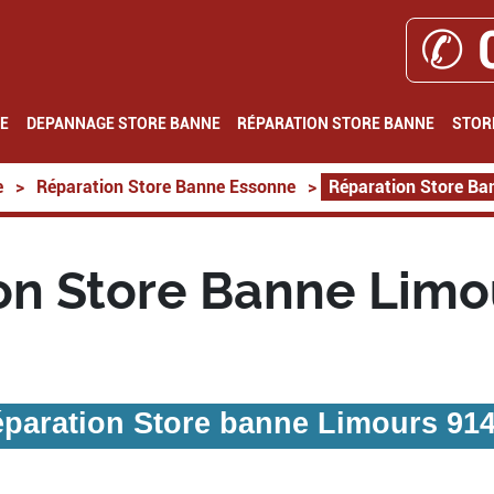
✆ 
E
DEPANNAGE STORE BANNE
RÉPARATION STORE BANNE
STOR
e
>
Réparation Store Banne Essonne
>
Réparation Store Ba
on Store Banne Limo
paration Store banne Limours 91