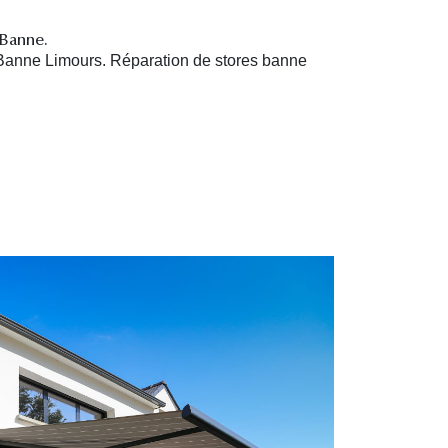
 Banne.
 Banne Limours. R
éparation de stores banne