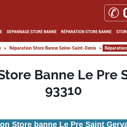
✆ 
E
DEPANNAGE STORE BANNE
RÉPARATION STORE BANNE
STOR
e
>
Réparation Store Banne Seine-Saint-Denis
>
Réparation
Store Banne Le Pre S
93310
on Store banne Le Pre Saint Gerv