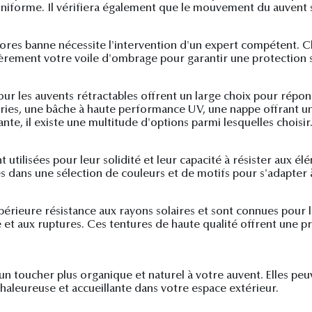
niforme. Il vérifiera également que le mouvement du auvent se 
 stores banne nécessite l'intervention d'un expert compétent. 
ièrement votre voile d'ombrage pour garantir une protection s
our les auvents rétractables offrent un large choix pour répo
ries, une bâche à haute performance UV, une nappe offrant un
e, il existe une multitude d'options parmi lesquelles choisir
ilisées pour leur solidité et leur capacité à résister aux élé
s dans une sélection de couleurs et de motifs pour s'adapter à
périeure résistance aux rayons solaires et sont connues pour l
re et aux ruptures. Ces tentures de haute qualité offrent une p
 un toucher plus organique et naturel à votre auvent. Elles pe
chaleureuse et accueillante dans votre espace extérieur.