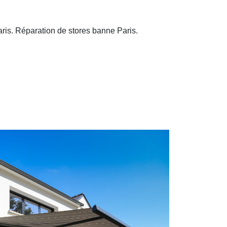
ris. R
éparation de stores banne Paris.