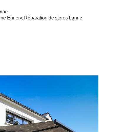
anne.
nne Ennery. R
éparation de stores banne