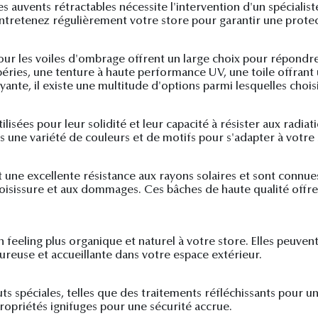
s auvents rétractables nécessite l'intervention d'un spécialis
 entretenez régulièrement votre store pour garantir une protec
our les voiles d'ombrage offrent un large choix pour répondr
éries, une tenture à haute performance UV, une toile offrant
nte, il existe une multitude d'options parmi lesquelles choisi
sées pour leur solidité et leur capacité à résister aux radiati
 une variété de couleurs et de motifs pour s'adapter à votre 
 une excellente résistance aux rayons solaires et sont connues
 moisissure et aux dommages. Ces bâches de haute qualité offr
un feeling plus organique et naturel à votre store. Elles peuven
ureuse et accueillante dans votre espace extérieur.
s spéciales, telles que des traitements réfléchissants pour un
 propriétés ignifuges pour une sécurité accrue.