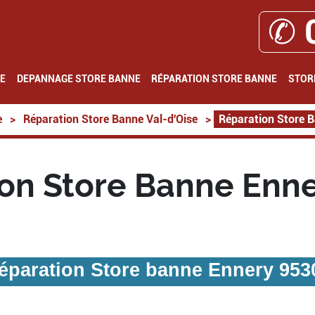
✆ 
E
DEPANNAGE STORE BANNE
RÉPARATION STORE BANNE
STOR
e
>
Réparation Store Banne Val-d'Oise
>
Réparation Store 
on Store Banne Enn
éparation Store banne Ennery 953