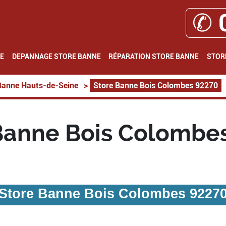
✆ 
E
DEPANNAGE STORE BANNE
RÉPARATION STORE BANNE
STOR
Banne Hauts-de-Seine
>
Store Banne Bois Colombes 92270
Banne Bois Colombe
Store Banne Bois Colombes 9227