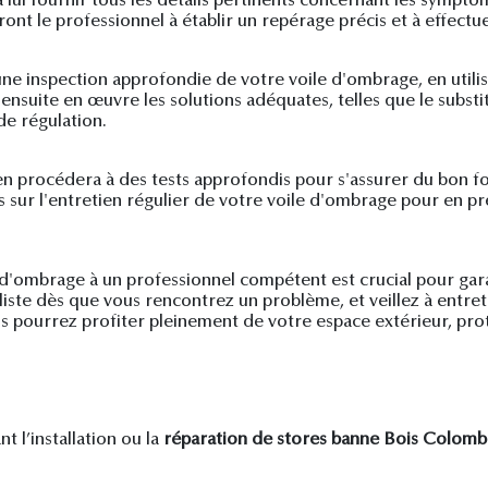
 à lui fournir tous les détails pertinents concernant les symp
nt le professionnel à établir un repérage précis et à effectue
 une inspection approfondie de votre voile d'ombrage, en util
a ensuite en œuvre les solutions adéquates, telles que le subst
de régulation.
ien procédera à des tests approfondis pour s'assurer du bon f
sur l'entretien régulier de votre voile d'ombrage pour en pr
 d'ombrage à un professionnel compétent est crucial pour gar
ialiste dès que vous rencontrez un problème, et veillez à entr
s pourrez profiter pleinement de votre espace extérieur, prot
 l’installation ou la
réparation de stores banne Bois Colomb