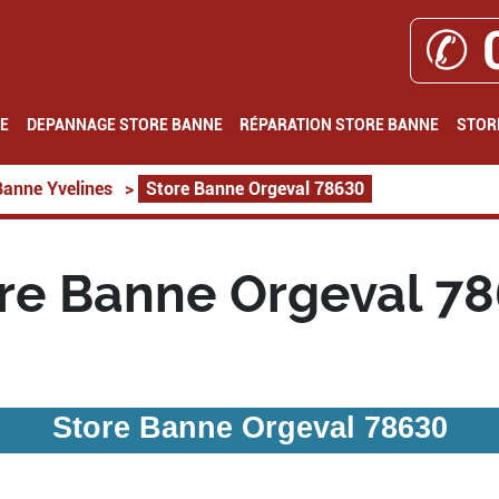
✆ 
E
DEPANNAGE STORE BANNE
RÉPARATION STORE BANNE
STOR
Banne Yvelines
>
Store Banne Orgeval 78630
re Banne Orgeval 7
Store Banne Orgeval 78630