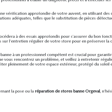
professionnel à établir un diagnostic précis et à effectuer les
ne vérification approfondie de votre auvent, en utilisant des o
lutions adéquates, telles que le substitution de pièces défect
procédera à des essais approfondis pour s'assurer du bon fonc
sur l'entretien régulier de votre store pour en préserver la q
banne à un professionnel compétent est crucial pour garantir 
que vous rencontrez un problème, et veillez à entretenir régu
iter pleinement de votre espace extérieur, protégé du soleil e
nant la pose ou la
réparation de stores banne Orgeval
, n’hés