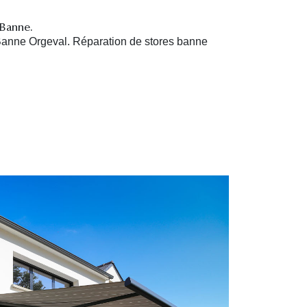
 Banne.
Banne Orgeval. R
éparation de stores banne