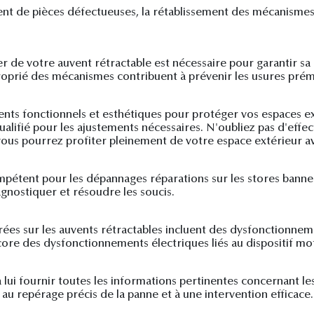
ment de pièces défectueuses, la rétablissement des mécanism
lier de votre auvent rétractable est nécessaire pour garantir s
oprié des mécanismes contribuent à prévenir les usures préma
nts fonctionnels et esthétiques pour protéger vos espaces exté
ualifié pour les ajustements nécessaires. N'oubliez pas d'effe
 vous pourrez profiter pleinement de votre espace extérieur av
ompétent pour les dépannages réparations sur les stores banne.
agnostiquer et résoudre les soucis.
rées sur les auvents rétractables incluent des dysfonctionne
ore des dysfonctionnements électriques liés au dispositif mo
à lui fournir toutes les informations pertinentes concernant l
 au repérage précis de la panne et à une intervention efficace.