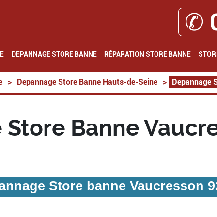
✆ 
E
DEPANNAGE STORE BANNE
RÉPARATION STORE BANNE
STOR
e
>
Depannage Store Banne Hauts-de-Seine
>
Depannage S
Store Banne Vaucr
annage Store banne Vaucresson 9