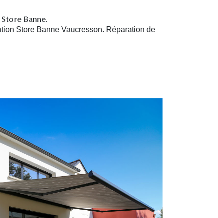
n Store Banne.
ation Store Banne Vaucresson. R
éparation de