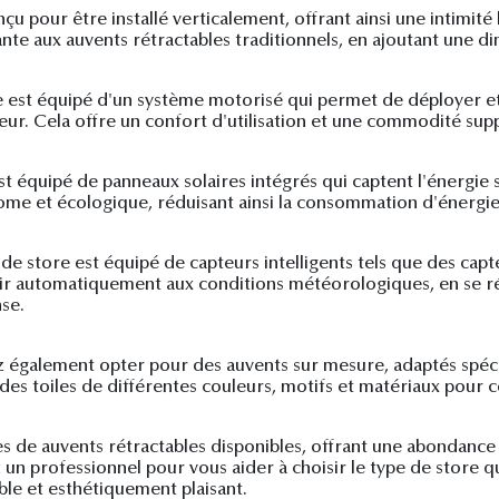
u pour être installé verticalement, offrant ainsi une intimité l
sante aux auvents rétractables traditionnels, en ajoutant une d
 est équipé d'un système motorisé qui permet de déployer et 
ur. Cela offre un confort d'utilisation et une commodité sup
est équipé de panneaux solaires intégrés qui captent l'énergie
e et écologique, réduisant ainsi la consommation d'énergie
de store est équipé de capteurs intelligents tels que des capt
r automatiquement aux conditions météorologiques, en se rét
se.
z également opter pour des auvents sur mesure, adaptés spéci
 des toiles de différentes couleurs, motifs et matériaux pour 
es de auvents rétractables disponibles, offrant une abondanc
n professionnel pour vous aider à choisir le type de store qu
le et esthétiquement plaisant.