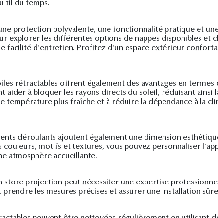
u fil du temps.
 une protection polyvalente, une fonctionnalité pratique et un
ur explorer les différentes options de nappes disponibles et c
e facilité d'entretien. Profitez d'un espace extérieur confort
toiles rétractables offrent également des avantages en termes
aider à bloquer les rayons directs du soleil, réduisant ainsi l
e température plus fraîche et à réduire la dépendance à la cli
auvents déroulants ajoutent également une dimension esthétiq
s couleurs, motifs et textures, vous pouvez personnaliser l'a
une atmosphère accueillante.
un store projection peut nécessiter une expertise professionnel
, prendre les mesures précises et assurer une installation sûr
 rétractables peuvent être nettoyées régulièrement en utilis