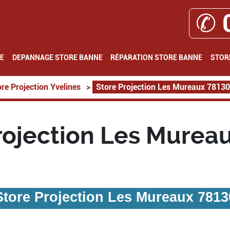
✆ 
E
DEPANNAGE STORE BANNE
RÉPARATION STORE BANNE
STOR
re Projection Yvelines
>
Store Projection Les Mureaux 78130
rojection Les Murea
Store Projection Les Mureaux 7813